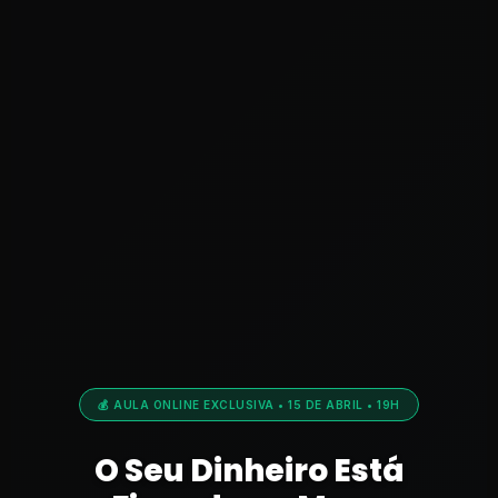
💰 AULA ONLINE EXCLUSIVA • 15 DE ABRIL • 19H
O Seu Dinheiro Está