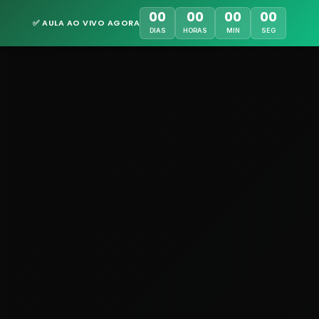
00
00
00
00
✅ AULA AO VIVO AGORA
DIAS
HORAS
MIN
SEG